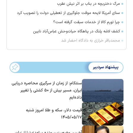
مرگ دختربچه در بناب بر اثر نیش عقرب
سنای آمریکا لایحه موقت جلوگیری از تعطیلی دولت را تصویب کرد
چرا تورم کالا از خدمات سبقت گرفته است؟
کشف لاشه پلنگ در پناهگاه حیات‌وحش عباس‌آباد نایین
محمدباقر خرازی به دادگاه احضار شد
پیشنهاد سردبیر
سنتکام: از زمان از سرگیری محاصره دریایی
ایران، مسیر بیش از ۵۰ کشتی را تغییر
داده‌ایم
قیمت دلار، سکه و طلا امروز شنبه
۱۴۰۵/۰۵/۱۷
آخرین وضعیت پرونده ساعدی‌نیا از زبان