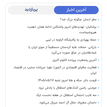
پربازدید
آخرین اخبار
مغز انسان چگونه بزرگ شد؟
پزشکیان: تهدید‌های امروز واشنگتن ادامه همان ذهنیت
هیروشیماست
حمله پهپادی به پالایشگاه الزاویه در لیبی
بارزانی: حملات علیه کردستان مستقیماً از سوی ایران یا
شبه‌نظامیان در عراق صورت می‌گیرد
آخرین وضعیت پرونده کلثوم اکبری
فعالیت مافیای اقتصادی در کشور/ نفوذ جریانات مخرب در اقتصاد
ایران
قیمت دلار، سکه و طلا امروز شنبه ۱۴۰۵/۰۵/۱۷
مومنی: رامین کمک‌های استقلال را یادش نرود
سه غایب احتمالی استقلال در هفته نخست لیگ
داستان معروف جلال آل احمد سریال می‌شود