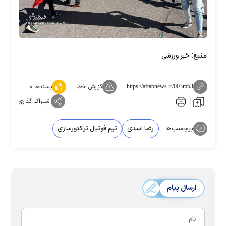
منبع:
خبر ورزشی
گزارش خطا
پسندها:
۰
https://aftabnews.ir/003mb3
اشتراک گذاری
برچسب‌ها:
رضا اسدی
تیم فوتبال تراکتورسازی
ارسال پیام