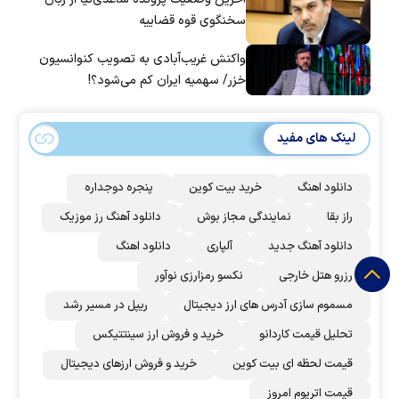
سخنگوی قوه قضاییه
واکنش غریب‌آبادی به تصویب کنوانسیون
خزر/ سهمیه ایران کم می‌شود؟!
لینک های مفید
دانلود اهنگ
خرید بیت کوین
پنجره دوجداره
راز بقا
نمایندگی مجاز بوش
دانلود آهنگ رز‌ موزیک
دانلود آهنگ جدید
آلپاری
دانلود اهنگ
رزرو هتل خارجی
نکسو رمزارزی نوآور
مسموم سازی آدرس های ارز دیجیتال
ریپل در مسیر رشد
تحلیل قیمت کاردانو
خرید و فروش ارز سینتتیکس
قیمت لحظه ای بیت کوین
خرید و فروش ارزهای دیجیتال
قیمت اتریوم امروز