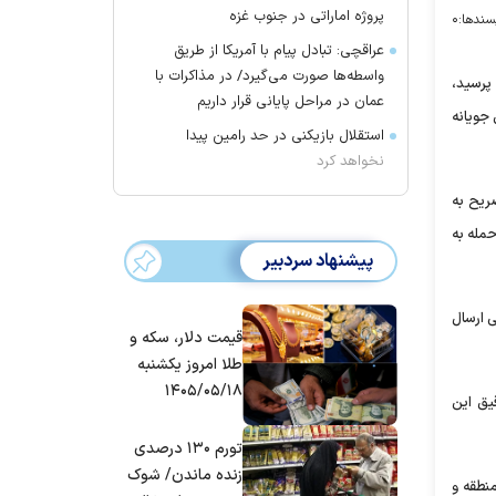
پروژه اماراتی در جنوب غزه
سندها:
۰
عراقچی: تبادل پیام با آمریکا از طریق
واسطه‌ها صورت می‌گیرد/ در مذاکرات با
 پرسید،
عمان در مراحل پایانی قرار داریم
جویانه
استقلال بازیکنی در حد رامین پیدا
نخواهد کرد
ریح به
حمله به
پیشنهاد سردبیر
ی ارسال
قیمت دلار، سکه و
طلا امروز یکشنبه
۱۴۰۵/۰۵/۱۸
یق این
تورم ۱۳۰ درصدی
زنده ماندن/ شوک
منطقه و