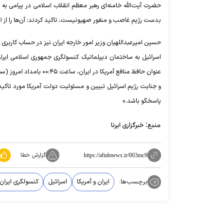
حضرت آیت‌الله خامنه‌ای رهبر معظم انقلاب اسلامی در پیامی 
بدست رژیم غاصب و منفور صهیونیست، تاکید کردند: آن‌ها را از ای
حسین امیرعبداللهیان وزیر امور خارجه ایران نیز در حساب کاربری
اسرائیل به ساختمان دیپلماتیک کنسولگری جمهوری اسلامی ای
عنوان حافظ منافع آمریکا
و جنایت رژیم اسرائیل تبیین و مسئولیت دولت آمریکا مورد تاکید 
پاسخگو باشد.»
منبع:
خبرگزاری ایرنا
گزارش خطا
https://aftabnews.ir/003mc9
برچسب‌ها:
ایران و آمریکا
اسرائیل
کنسولگری ایران 