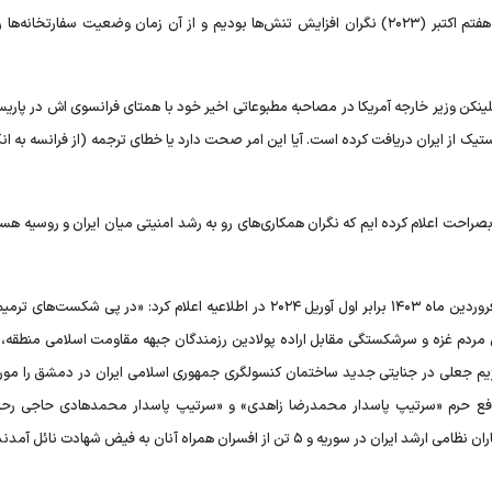
سراسر جهان در حالت آماده باش قرار گرفته است؟ گفت: ما از هفتم اکتبر (۲۰۲۳) نگران افزایش تنش‌ها بودیم و از آن زمان وضعیت سفارتخان
لینکن وزیر خارجه آمریکا در مصاحبه مطبوعاتی اخیر خود با همتای فرانسوی اش در پاری
یک از ایران دریافت کرده است. آیا این امر صحت دارد یا خطای ترجمه (از فرانسه به ا
صراحت اعلام کرده ایم که نگران همکاری‌های رو به رشد امنیتی میان ایران و روسیه هست
روابط عمومی کل سپاه پاسداران انقلاب اسلامی روز دوشنبه ۱۳ فروردین ماه ۱۴۰۳ برابر اول آوریل ۲۰۲۴ در اطلاعیه اعلام کرد: «در پی ش
ردم غزه و سرشکستگی مقابل اراده پولادین رزمندگان جبهه مقاومت اسلامی منطقه، 
روردین ماه ۱۴۰۳) هواپیما‌های این رژیم جعلی در جنایتی جدید ساختمان کنسولگری جمهوری اسلامی ایران در دمشق را
مدافع حرم «سرتیپ پاسدار محمدرضا زاهدی» و «سرتیپ پاسدار محمدهادی حاجی رحی
 از افسران همراه آنان به فیض شهادت نائل آمدند.»