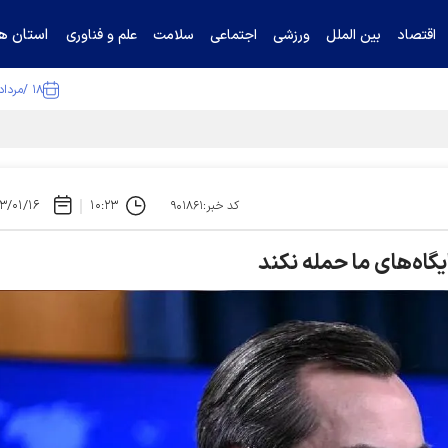
استان ها
اقتصاد
بین الملل
ورزشی
اجتماعی
سلامت
علم و فناوری
۱۸ /مرداد /۱۴۰۵
ا تکذیب کرد
۳/۰۱/۱۶
۱۰:۲۳
کد خبر:۹۰۱۸۶۱
پایگاه‌های ما حمله نکند