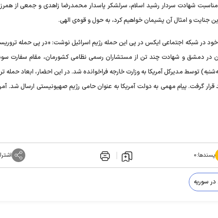
به مناسبت شهادت سردار رشید اسلام، سرلشکر پاسدار محمدرضا زاهدی و جمعی از همرز
ن جنایت و امثال آن پشیمان خواهیم کرد، به حول و قوه‌ی الهی.
 خود در شبکه اجتماعی ایکس در پی این حمله رژیم اسرائیل نوشت: «‏در پی حمله تروریس
ران در دمشق و شهادت چند تن از مستشاران رسمی نظامی کشورمان، مقام سفارت سو
 در ایران، ساعت ۰۰:۴۵ بامداد امروز (سه‌شنبه) توسط مدیرکل آمریکا به وزارت خارجه فراخوانده شد. در این احضار، ابعاد حمل
قرار گرفت. پیام مهمی به دولت آمریکا به عنوان حامی رژیم صهیونیستی ارسال شد. آمری
پسندها:
۰
اشترا
در سوریه