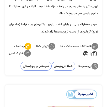
تروریستی به مقر بسیج در راسک اعزام شده بود. البته در این عملیات ۴
مامور پلیس هم مجروح شده‌اند.
سردار منتظرالمهدی در پایان گفت: با ورود یگان‌های ویژه فراجا (ماموران
نوپو) گروگان‌ها از دست تروریست‌ها آزاد شدند.
گزارش خطا
پسندها:
۰
https://aftabnews.ir/003mdk
اشتراک گذاری
برچسب‌ها:
حمله تروریستی
سیستان و بلوچستان
اخبار مرتبط