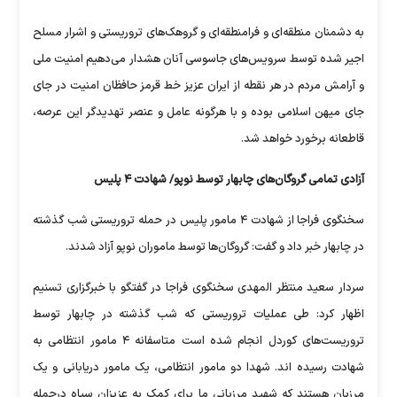
به دشمنان منطقه‌ای و فرامنطقه‌ای و گروهک‌های تروریستی و اشرار مسلح
اجیر شده توسط سرویس‌های جاسوسی آنان هشدار می‌دهیم امنیت ملی
و آرامش مردم در هر نقطه از ایران عزیز خط قرمز حافظان امنیت در جای
جای میهن اسلامی بوده و با هرگونه عامل و عنصر تهدیدگر این عرصه،
قاطعانه برخورد خواهد شد.
آزادی تمامی گروگان‌های چابهار توسط نوپو/ شهادت ۴ پلیس
سخنگوی فراجا از شهادت ۴ مامور پلیس در حمله تروریستی شب گذشته
در چابهار خبر داد و گفت: گروگان‌ها توسط ماموران نوپو آزاد شدند.
سردار سعید منتظر المهدی سخنگوی فراجا در گفتگو با خبرگزاری تسنیم
اظهار کرد: طی عملیات تروریستی که شب گذشته در چابهار توسط
تروریست‌های کوردل انجام شده است متاسفانه ۴ مامور انتظامی به
شهادت رسیده اند. شهدا دو مامور انتظامی، یک مامور دریابانی و یک
مرزبان هستند که شهید مرزبانی ما برای کمک به عزیزان سپاه درحمله