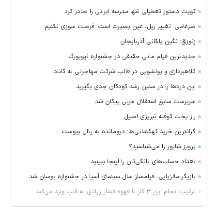
کویت دستور تعطیلی تنها مدرسه ایرانی را صادر کرد
ضرغامی: تغییر ریل، عین بصیرت است. فرصت سوزی نکنیم
زنوزق؛ نگین پلکانی آذربایجان
جدیدترین فیلم مانی حقیقی در جشنواره نیویورک
کلاهبرداری و پولشویی در قالب شرکت مهاجرتی به کانادا
این درد‌ها را در سنین رشد کودکان جدی بگیرید
سرپرست سابق استقلال مربی پیکان شد
راز پخت کوفته تبریزی اصیل
گرانترین خرید کهکشانی‌ها؛ دیومانده به رئال پیوست
پرویز شاپور را می‌شناسید؟
تعداد حساب‌های بانکی‌تان را اینجا ببینید
بازیگر مالزیایی، فیلمساز سال سینمای آسیا در جشنواره بوسان شد
ترکیب انجام این ۳ کار با قهوه فشار زیادی به قلب وارد می‌کند