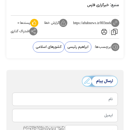
منبع:
خبرگزاری فارس
گزارش خطا
پسندها:
۰
https://aftabnews.ir/003mek
اشتراک گذاری
برچسب‌ها:
ابراهیم رئیسی
کشورهای اسلامی
ارسال پیام