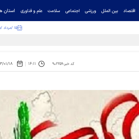
استان ها
اقتصاد
بین الملل
ورزشی
اجتماعی
سلامت
علم و فناوری
۱۵ /مرداد /۱۴۰۵
ا تکذیب کرد
۳/۰۱/۱۸
۱۶:۱۱
کد خبر:۹۰۲۲۵۹