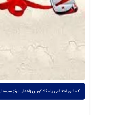
۲ مامور انتظامی پاسگاه کورین زاهدان مرکز سیستان و بلوچستان در درگیری با اشرار مسلح به شهادت رسیدند.