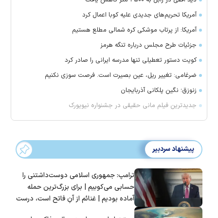
دید افقی در زابل به ۲۵۰۰ متر کاهش یافت
آمریکا تحریم‌های جدیدی علیه کوبا اعمال کرد
آمریکا: از پرتاب موشکی کره شمالی مطلع هستیم
جزئیات طرح مجلس درباره تنگه هرمز
کویت دستور تعطیلی تنها مدرسه ایرانی را صادر کرد
ضرغامی: تغییر ریل، عین بصیرت است. فرصت سوزی نکنیم
زنوزق؛ نگین پلکانی آذربایجان
جدیدترین فیلم مانی حقیقی در جشنواره نیویورک
پیشنهاد سردبیر
ترامپ: جمهوری اسلامی دوست‌داشتنی را
حسابی می‌کوبیم | برای بزرگ‌ترین حمله
آماده بودیم | غنائم از آنِ فاتح است، درست
است؟