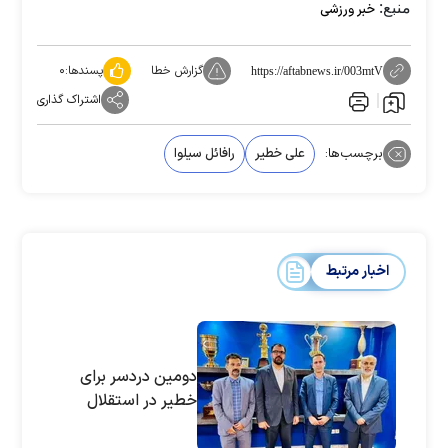
منبع:
خبر ورزشی
گزارش خطا
پسندها:
۰
https://aftabnews.ir/003mtV
اشتراک گذاری
برچسب‌ها:
علی خطیر
رافائل سیلوا
اخبار مرتبط
دومین دردسر برای
خطیر در استقلال