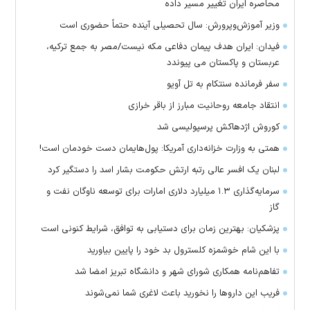
محاصره ایران تغییر مسیر داده
وزیر آموزش‌وپرورش: سال تحصیلی آینده حتماً حضوری است
فیدان: ایران هدف پیمان دفاعی مکه نیست/مصر به جمع ترکیه،
عربستان و پاکستان می پیوندد
سفر فرمانده سنتکام به تل آویو
انتقاد جامعه روحانیت مبارز از باقر خرازی
کوروش اژدهاکش پرسپولیسی شد
همتی به وزارت خزانه‌داری آمریکا: پول‌هایمان دست خودمان است!
لبنان یک افسر عالی رتبه ارتش حکومت بشار اسد را دستگیر کرد
سرمایه‌گذاری ۱.۳ میلیارد دلاری امارات برای توسعه ناوگان نفت و
گاز
پزشکیان: بهترین زمان برای دستیابی به توافق، شرایط کنونی است
با این شام خوشمزه کلسترول بد خود را پایین بیاورید
تفاهم‌نامه همکاری شورای شهر و دانشگاه تبریز امضا شد
فریب این دارو‌ها را نخورید باعث لاغری شما نمی‌شوند