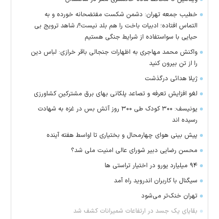
خطیب جمعه تهران: دشمن شکست مفتضحانه خورده و به
التماس افتاده؛ ادبیات باخت را هم بلد نیست!/ شاهد ترویج بی
حیایی با سواستفاده از شرایط جنگی هستیم
واکنش محمد مهاجری به اظهارات جنجالی باقر خرازی: لباس دین
را از تن بیرون کنید
ژیلا هدائی درگذشت
لغو افزایش تعرفه و تصاعد پلکانی بهای برق مشترکین کشاورزی
یونیسف: ۳۰۰ کودک طی ۳۰۰ روز آتش بس در غزه به شهادت
رسیده اند
پیش بینی هوای چهارمحال و بختیاری تا اواسط هفته آینده
محسن رضایی دبیر شورای عالی امنیت ملی شد؟
۹۴ میلیارد یورو در اختیار تراستی ها
سیگنال با کاربران اندروید راه آمد
تهران خنک‌تر می‌شود
بقایای یک جسد در ارتفاعات شمیرانات کشف شد