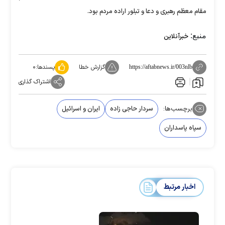
مقام معظم رهبری و دعا و تبلور اراده مردم بود.
منبع:
خبرآنلاین
گزارش خطا
پسندها:
۰
https://aftabnews.ir/003nlb
اشتراک گذاری
برچسب‌ها:
سردار حاجی زاده
ایران و اسرائیل
سپاه پاسداران
اخبار مرتبط