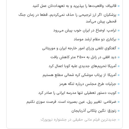
قالیباف: واقعیت‌ها را بپذیرید و به تعهدات‌تان عمل کنید
پزشکیان: اگر ارز ترجیحی را حذف نمی‌کردیم، قطعا در زمان جنگ
قحطی پیش می‌آمد
ترامپ: اوضاع در ایران خوب پیش می‌رود
برکناری دو مقام ارشد موساد
گفتگوی تلفنی وزرای امور خارجه ایران و موریتانی
دید افقی در زابل به ۲۵۰۰ متر کاهش یافت
آمریکا تحریم‌های جدیدی علیه کوبا اعمال کرد
آمریکا: از پرتاب موشکی کره شمالی مطلع هستیم
جزئیات طرح مجلس درباره تنگه هرمز
کویت دستور تعطیلی تنها مدرسه ایرانی را صادر کرد
ضرغامی: تغییر ریل، عین بصیرت است. فرصت سوزی نکنیم
زنوزق؛ نگین پلکانی آذربایجان
جدیدترین فیلم مانی حقیقی در جشنواره نیویورک