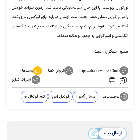
لورکوزن پیوست. با این حال آسیب‌دیدگی باعث شد آزمون نتواند خودش
را در لورکوزن نشان دهد. بعید است آزمون دوباره برای لورکوزن بازی کند.
گفته می‌شود علاوه بر رم، تیم‌های دیگری در ایتالیا و همچنین باشگاه‌های
انگلیسی و اسپانیایی به جذب او علاقه‌مندند.
منبع:
خبرگزاری ایسنا
گزارش خطا
پسندها:
۰
https://aftabnews.ir/003no6
اشتراک گذاری
برچسب‌ها:
سردار آزمون
فوتبال اروپا
تیم فوتبال رم
ارسال پیام