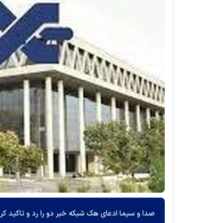
صدا و سیما ادعای هک شبکه خبر دو را رد و تاکید 