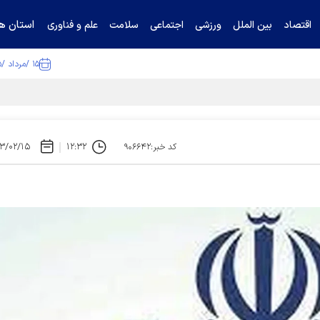
استان ها
اقتصاد
بین الملل
ورزشی
اجتماعی
سلامت
علم و فناوری
۱۵ /مرداد /۱۴۰۵
ا تکذیب کرد
۳/۰۲/۱۵
۱۲:۳۲
کد خبر:۹۰۶۶۴۲