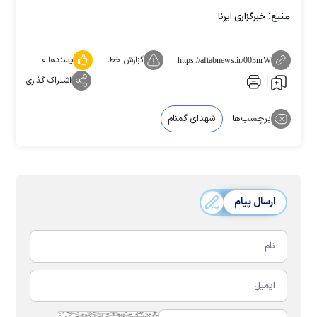
منبع:
خبرگزاری ایرنا
گزارش خطا
پسندها:
۰
https://aftabnews.ir/003nrW
اشتراک گذاری
برچسب‌ها:
شهدای گمنام
ارسال پیام