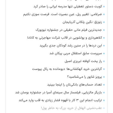
کویت دستور تعطیلی تنها مدرسه ایرانی را صادر کرد
ضرغامی: تغییر ریل، عین بصیرت است. فرصت سوزی نکنیم
زنوزق؛ نگین پلکانی آذربایجان
جدیدترین فیلم مانی حقیقی در جشنواره نیویورک
کلاهبرداری و پولشویی در قالب شرکت مهاجرتی به کانادا
این درد‌ها را در سنین رشد کودکان جدی بگیرید
سرپرست سابق استقلال مربی پیکان شد
راز پخت کوفته تبریزی اصیل
گرانترین خرید کهکشانی‌ها؛ دیومانده به رئال پیوست
پرویز شاپور را می‌شناسید؟
تعداد حساب‌های بانکی‌تان را اینجا ببینید
بازیگر مالزیایی، فیلمساز سال سینمای آسیا در جشنواره بوسان شد
ترکیب انجام این ۳ کار با قهوه فشار زیادی به قلب وارد می‌کند
عقب‌نشینی الهلال از خرید بزرگ به خاطر پول!