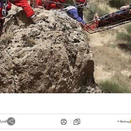
پسندها:
۰
اشترا