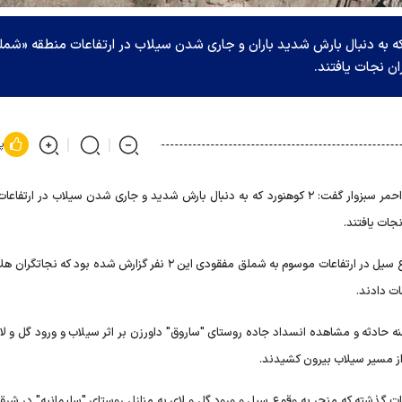
ال احمر سبزوار گفت: ۲ کوهنورد که به دنبال بارش شدید باران و جاری شدن سیلاب در ارتفاعات منطقه «ش
ن نجات یافتند.
پ
عاون مدیرعامل و رییس جمعیت هلال احمر سبزوار گفت: ۲ کوهنورد که به دنبال بارش شدید و جاری شدن سیلاب در ار
جات یافتند.
ابوالفضل رفیعی شامگاه شنبه به خبرنگاران اظهار کرد:‌ در پی وقوع سیل در ارتفاعات موسوم به شملق مفقودی این ۲ نفر گزارش شده 
 از مسیر سیلاب بیرون کشیدند.
ات گذشته که منجر به وقوع سیل و ورود گل و لای به منازل روستای "سلیمانیه" در شرق 