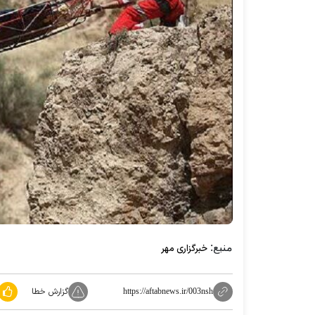
منبع:
خبرگزاری مهر
گزارش خطا
https://aftabnews.ir/003nsh