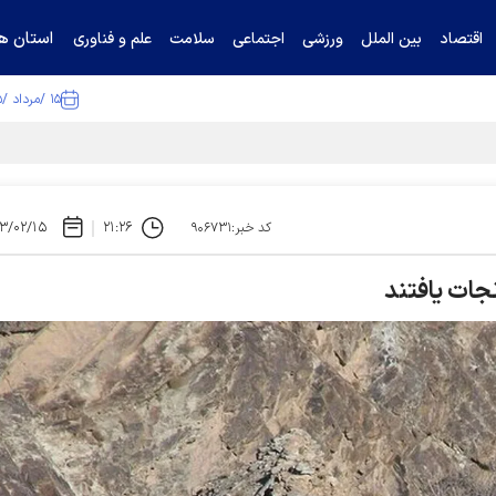
استان ها
اقتصاد
بین الملل
ورزشی
اجتماعی
سلامت
علم و فناوری
۱۵ /مرداد /۱۴۰۵
ا تکذیب کرد
۳/۰۲/۱۵
۲۱:۲۶
کد خبر:۹۰۶۷۳۱
جات یافتند