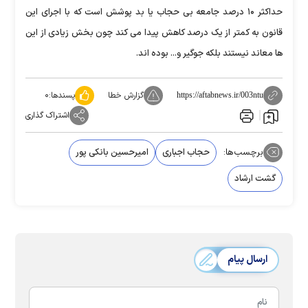
حداکثر ۱۰ درصد جامعه بی حجاب یا بد پوشش است که با اجرای این
قانون به کمتر از یک درصد کاهش پیدا می کند چون بخش زیادی از این
ها معاند نیستند بلکه جوگیر و... بوده اند.
گزارش خطا
پسندها:
۰
https://aftabnews.ir/003ntu
اشتراک گذاری
برچسب‌ها:
حجاب اجباری
امیرحسین بانکی پور
گشت ارشاد
ارسال پیام