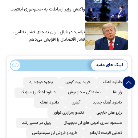
واکنش وزیر ارتباطات به حجم‌خوری اینترنت
ترامپ: در قبال ایران به جای فشار نظامی،
فشار اقتصادی را افزایش می‌دهم
لینک های مفید
دانلود اهنگ
خرید بیت کوین
پنجره دوجداره
راز بقا
نمایندگی مجاز بوش
دانلود آهنگ رز‌ موزیک
دانلود آهنگ جدید
آلپاری
دانلود اهنگ
رزرو هتل خارجی
نکسو رمزارزی نوآور
مسموم سازی آدرس های ارز دیجیتال
ریپل در مسیر رشد
تحلیل قیمت کاردانو
خرید و فروش ارز سینتتیکس