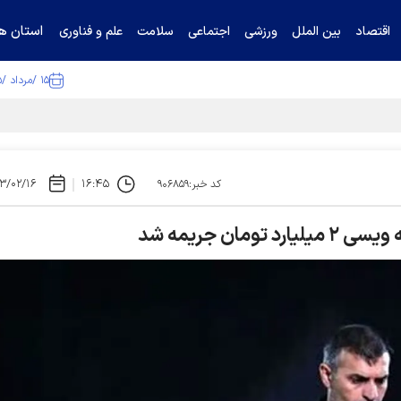
استان ها
اقتصاد
بین الملل
ورزشی
اجتماعی
سلامت
علم و فناوری
۱۵ /مرداد /۱۴۰۵
تیناف / گل‌گهر با تراکتور و سپاهان هم امتیاز شد
۳/۰۲/۱۶
۱۶:۴۵
کد خبر:۹۰۶۸۵۹
ان جریمه شد