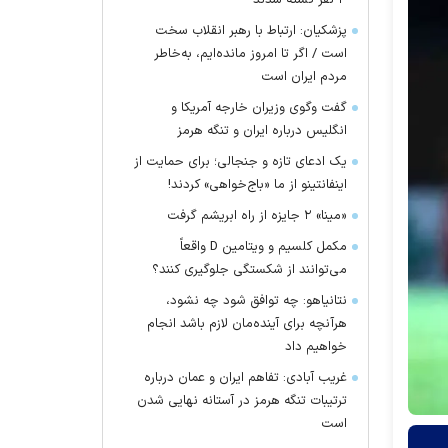
۴ نفر کشته شدند
پزشکیان: ارتباط با رهبر انقلاب سخت
است / اگر تا امروز مانده‌ایم، به‌خاطر
مردم ایران است
گفت وگوی وزیران خارجه آمریکا و
انگلیس درباره ایران و تنگه هرمز
یک ادعای تازه و جنجالی؛ برای حمایت از
اینفانتینو از ما «باج‌خواهی» کردند!
«مینا» ۲ جایزه از راه ابریشم گرفت
مکمل کلسیم و ویتامین D واقعاً
می‌توانند از شکستگی جلوگیری کنند؟
نتانیاهو: چه توافق شود چه نشود،
هرآنچه برای آینده‌مان لازم باشد انجام
خواهیم داد
غریب آبادی: تفاهم ایران و عمان درباره
ترتیبات تنگه هرمز در آستانه نهایی شدن
است