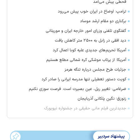
قحطی پیش می‌آمد
ترامپ: اوضاع در ایران خوب پیش می‌رود
برکناری دو مقام ارشد موساد
گفتگوی تلفنی وزرای امور خارجه ایران و موریتانی
دید افقی در زابل به ۲۵۰۰ متر کاهش یافت
آمریکا تحریم‌های جدیدی علیه کوبا اعمال کرد
آمریکا: از پرتاب موشکی کره شمالی مطلع هستیم
جزئیات طرح مجلس درباره تنگه هرمز
کویت دستور تعطیلی تنها مدرسه ایرانی را صادر کرد
ضرغامی: تغییر ریل، عین بصیرت است. فرصت سوزی نکنیم
زنوزق؛ نگین پلکانی آذربایجان
جدیدترین فیلم مانی حقیقی در جشنواره نیویورک
پیشنهاد سردبیر