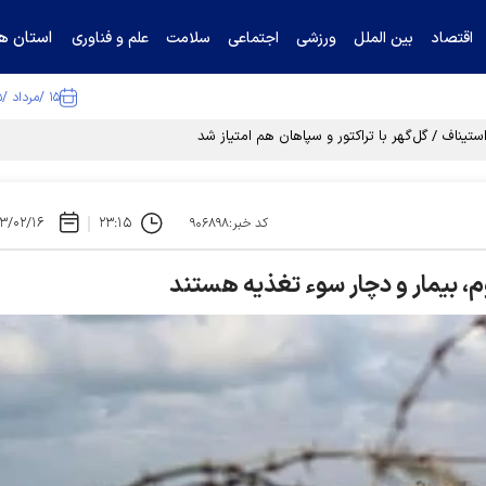
استان ها
اقتصاد
بین الملل
ورزشی
اجتماعی
سلامت
علم و فناوری
۱۵ /مرداد /۱۴۰۵
تیناف / گل‌گهر با تراکتور و سپاهان هم امتیاز شد
۳/۰۲/۱۶
۲۳:۱۵
کد خبر:۹۰۶۸۹۸