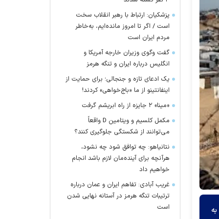
۴ نفر کشته شدند
پزشکیان: ارتباط با رهبر انقلاب سخت
است / اگر تا امروز مانده‌ایم، به‌خاطر
مردم ایران است
گفت وگوی وزیران خارجه آمریکا و
انگلیس درباره ایران و تنگه هرمز
یک ادعای تازه و جنجالی؛ برای حمایت از
اینفانتینو از ما «باج‌خواهی» کردند!
«مینا» ۲ جایزه از راه ابریشم گرفت
مکمل کلسیم و ویتامین D واقعاً
می‌توانند از شکستگی جلوگیری کنند؟
نتانیاهو: چه توافق شود چه نشود،
هرآنچه برای آینده‌مان لازم باشد انجام
خواهیم داد
غریب آبادی: تفاهم ایران و عمان درباره
ترتیبات تنگه هرمز در آستانه نهایی شدن
است
به