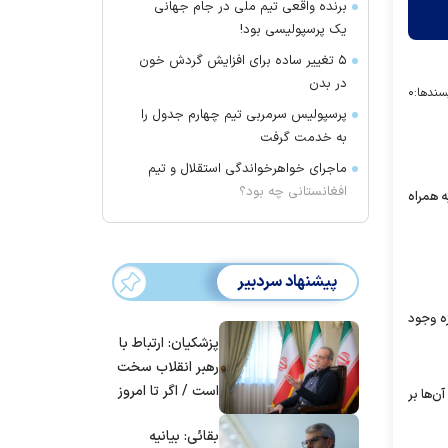
برنده واقعی تیم ملی در جام جهانی
یک پرسپولیسی بود!
۵ تغییر ساده برای افزایش گردش خون
در بدن
سندها:
۰
پرسپولیس سرمربی تیم چهارم جدول را
به خدمت گرفت
ماجرای خواهرخواندگی استقلال و تیم
افغانستانی چه بود؟
ه همراه
پیشنهاد سردبیر
ه وجود
پزشکیان: ارتباط با
رهبر انقلاب سخت
است / اگر تا امروز
‌ها بر
مانده‌ایم، به‌خاطر
بقائی: بیانیه
مردم ایران است