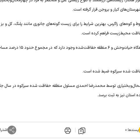
نی است: منطقه حفاظت‌شدۀ سبزکوه با مساحت بیش از ۵۱ هزار هکتار، زیستگاهی ارزشمند با تنوع زیستی غنی و منحصر به فرد در چهارمحال‌و
ط و کوه‌های زاگرس، بهترین شرایط را برای زیست گونه‌های جانوری مانند پلنگ، کل و ب
فاظت محیط‌زیست فراهم کرده است.
در چهارمحال‌وبختیاری یک اثر طبیعی ملی، یک پارک ملی، یک پناهگاه حیات‌وحش و ۶ منطقه ح
 حفاظت شده سبزکوه ضبط شده است.
ارمحال‌وبختیاری توسط محمدرضا احمدی مسئول منطقه حفاظت شده سبزکوه در سال جا
استان نیز به ثبت برسد.
پسندها:
۰
اشترا