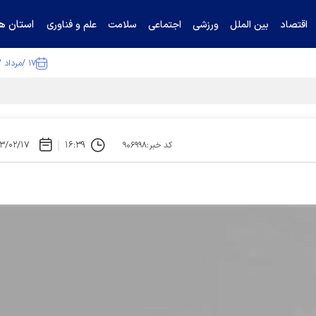
استان ها
اقتصاد
بین الملل
ورزشی
اجتماعی
سلامت
علم و فناوری
۱۷ /مرداد /۱۴۰۵
۳/۰۲/۱۷
۱۶:۳۹
کد خبر:۹۰۶۹۹۸