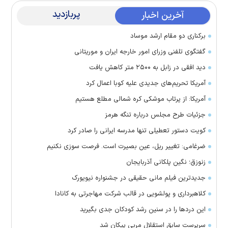
پربازدید
آخرین اخبار
برکناری دو مقام ارشد موساد
گفتگوی تلفنی وزرای امور خارجه ایران و موریتانی
دید افقی در زابل به ۲۵۰۰ متر کاهش یافت
آمریکا تحریم‌های جدیدی علیه کوبا اعمال کرد
آمریکا: از پرتاب موشکی کره شمالی مطلع هستیم
جزئیات طرح مجلس درباره تنگه هرمز
کویت دستور تعطیلی تنها مدرسه ایرانی را صادر کرد
ضرغامی: تغییر ریل، عین بصیرت است. فرصت سوزی نکنیم
زنوزق؛ نگین پلکانی آذربایجان
جدیدترین فیلم مانی حقیقی در جشنواره نیویورک
کلاهبرداری و پولشویی در قالب شرکت مهاجرتی به کانادا
این درد‌ها را در سنین رشد کودکان جدی بگیرید
سرپرست سابق استقلال مربی پیکان شد