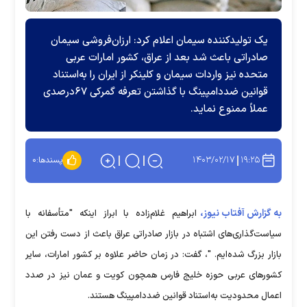
یک تولیدکننده سیمان اعلام کرد: ارزان‌فروشی سیمان
صادراتی باعث شد بعد از عراق، کشور امارات عربی
متحده نیز واردات سیمان و کلینکر از ایران را به‌استناد
قوانین ضددامپینگ با گذاشتن تعرفه گمرکی ۶۷درصدی
عملاً ممنوع نماید.
۱۴۰۳/۰۲/۱۷
۱۹:۲۵
پسندها:
۰
به گزارش آفتاب نیوز،
ابراهیم غلام‌زاده با ابراز اینکه "متأسفانه با
سیاست‌گذاری‌های اشتباه در بازار صادراتی عراق باعث از دست رفتن این
بازار بزرگ شده‌ایم. "، گفت: در زمان حاضر علاوه بر کشور امارات، سایر
کشور‌های عربی حوزه خلیج فارس همچون کویت و عمان نیز در صدد
اعمال محدودیت به‌استناد قوانین ضددامپینگ هستند.