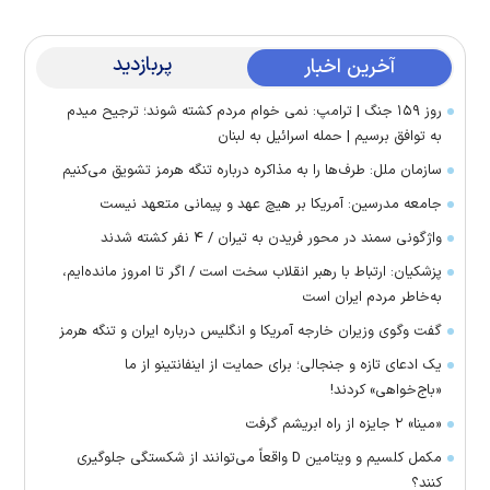
پربازدید
آخرین اخبار
روز ۱۵۹ جنگ | ترامپ: نمی خوام مردم کشته شوند؛ ترجیح میدم
به توافق برسیم | حمله اسرائیل به لبنان
سازمان ملل: طرف‌ها را به مذاکره درباره تنگه هرمز تشویق می‌کنیم
جامعه مدرسین: آمریکا بر هیچ عهد و پیمانی متعهد نیست
واژگونی سمند در محور فریدن به تیران / ۴ نفر کشته شدند
پزشکیان: ارتباط با رهبر انقلاب سخت است / اگر تا امروز مانده‌ایم،
به‌خاطر مردم ایران است
گفت وگوی وزیران خارجه آمریکا و انگلیس درباره ایران و تنگه هرمز
یک ادعای تازه و جنجالی؛ برای حمایت از اینفانتینو از ما
«باج‌خواهی» کردند!
«مینا» ۲ جایزه از راه ابریشم گرفت
مکمل کلسیم و ویتامین D واقعاً می‌توانند از شکستگی جلوگیری
کنند؟