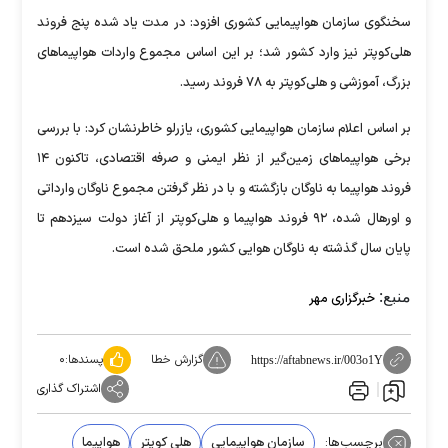
سخنگوی سازمان هواپیمایی کشوری افزود: در مدت یاد شده پنج فروند
هلی‌کوپتر نیز وارد کشور شد؛ بر این اساس مجموع واردات هواپیما‌های
بزرگ، آموزشی و هلی‌کوپتر به ۷۸ فروند رسید.
بر اساس اعلام سازمان هواپیمایی کشوری، یازرلو خاطرنشان کرد: با بررسی
برخی هواپیما‌های زمین‌گیر از نظر ایمنی و صرفه اقتصادی، تاکنون ۱۴
فروند هواپیما به ناوگان بازگشته و با در نظر گرفتن مجموع ناوگان وارداتی
و اورهال شده، ۹۲ فروند هواپیما و هلی‌کوپتر از آغاز دولت سیزدهم تا
پایان سال گذشته به ناوگان هوایی کشور ملحق شده است.
منبع:
خبرگزاری مهر
گزارش خطا
پسندها:
۰
https://aftabnews.ir/003o1Y
اشتراک گذاری
برچسب‌ها:
سازمان هواپیمایی
هلی کوپتر
هواپیما