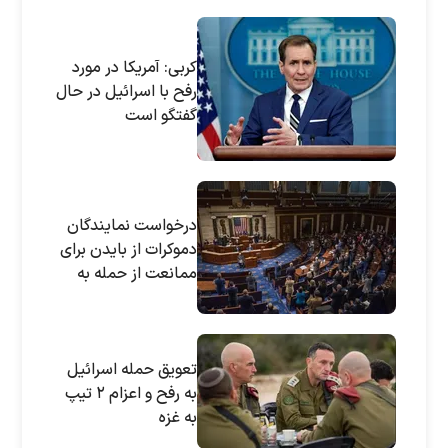
کربی: آمریکا در مورد
رفح با اسرائیل در حال
گفتگو است
درخواست نمایندگان
دموکرات از بایدن برای
ممانعت از حمله به
رفح
تعویق حمله اسرائیل
به رفح و اعزام ۲ تیپ
به غزه