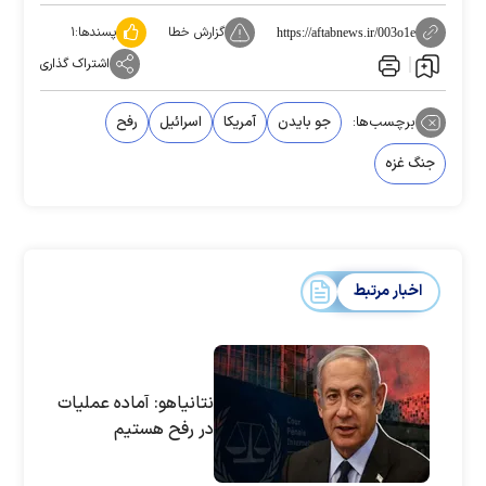
گزارش خطا
پسندها:
۱
https://aftabnews.ir/003o1e
اشتراک گذاری
برچسب‌ها:
جو بایدن
آمریکا
اسرائیل
رفح
جنگ غزه
اخبار مرتبط
نتانیاهو: آماده عملیات
در رفح هستیم