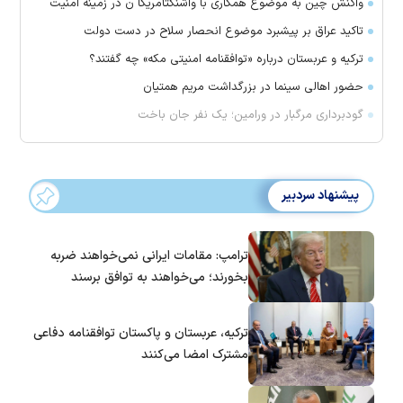
واکنش چین به موضوع همکاری با واشنگتآمریکا ن در زمینه امنیت
تاکید عراق بر پیشبرد موضوع انحصار سلاح در دست دولت
ترکیه و عربستان درباره «توافقنامه امنیتی مکه» چه گفتند؟
حضور اهالی سینما در بزرگداشت مریم همتیان
گودبرداری مرگبار در ورامین؛ یک نفر جان باخت
پیشنهاد سردبیر
ترامپ: مقامات ایرانی نمی‌خواهند ضربه
بخورند؛ می‌خواهند به توافق برسند
ترکیه، عربستان و پاکستان توافقنامه دفاعی
مشترک امضا می‌کنند