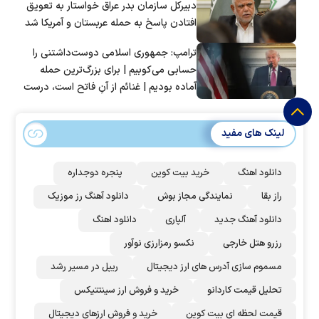
دبیرکل سازمان بدر عراق خواستار به تعویق
افتادن پاسخ به حمله عربستان و آمریکا شد
ترامپ: جمهوری اسلامی دوست‌داشتنی را
حسابی می‌کوبیم | برای بزرگ‌ترین حمله
آماده بودیم | غنائم از آنِ فاتح است، درست
است؟
لینک های مفید
دانلود اهنگ
خرید بیت کوین
پنجره دوجداره
راز بقا
نمایندگی مجاز بوش
دانلود آهنگ رز‌ موزیک
دانلود آهنگ جدید
آلپاری
دانلود اهنگ
رزرو هتل خارجی
نکسو رمزارزی نوآور
مسموم سازی آدرس های ارز دیجیتال
ریپل در مسیر رشد
تحلیل قیمت کاردانو
خرید و فروش ارز سینتتیکس
قیمت لحظه ای بیت کوین
خرید و فروش ارزهای دیجیتال