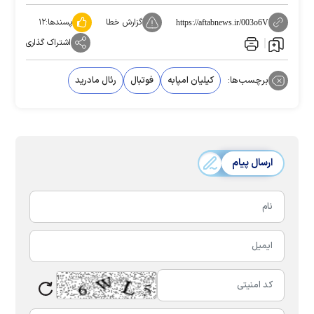
گزارش خطا
پسندها:
۱۲
https://aftabnews.ir/003o6V
اشتراک گذاری
برچسب‌ها:
کیلیان امپابه
فوتبال
رئال مادرید
ارسال پیام