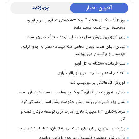
پربازدید
آخرین اخبار
روز ۱۶۲ جنگ | سنتکام: آمریکا ۵۳ کشتی تجاری را در چارچوب
محاصره ایران تغییر مسیر داده
وزیر آموزش‌وپرورش: سال تحصیلی آینده حتماً حضوری است
فیدان: ایران هدف پیمان دفاعی مکه نیست/مصر به جمع ترکیه،
عربستان و پاکستان می پیوندد
سفر فرمانده سنتکام به تل آویو
انتقاد جامعه روحانیت مبارز از باقر خرازی
کوروش اژدهاکش پرسپولیسی شد
همتی به وزارت خزانه‌داری آمریکا: پول‌هایمان دست خودمان است!
لبنان یک افسر عالی رتبه ارتش حکومت بشار اسد را دستگیر کرد
سرمایه‌گذاری ۱.۳ میلیارد دلاری امارات برای توسعه ناوگان نفت و
گاز
پزشکیان: بهترین زمان برای دستیابی به توافق، شرایط کنونی است
با این شام خوشمزه کلسترول بد خود را پایین بیاورید