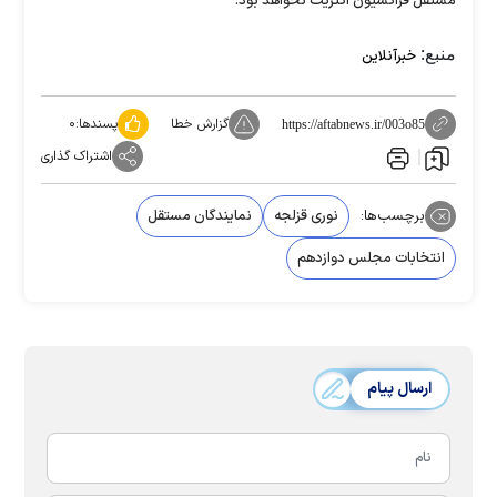
مستقل فراکسیون اکثریت نخواهد بود.
منبع:
خبرآنلاین
گزارش خطا
پسندها:
۰
https://aftabnews.ir/003o85
اشتراک گذاری
برچسب‌ها:
نوری قزلجه
نمایندگان مستقل
انتخابات مجلس دوازدهم
ارسال پیام