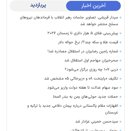
پربازدید
آخرین اخبار
سردار قریشی: تصاویر جلسات رهبر انقلاب با فرماندهان نیرو‌های
مسلح منتشر خواهد شد
پیش‌بینی طلای ۵ هزار دلاری تا زمستان ۲۰۲۶
قیمت طلا و سکه چند؟/ نرخ حواله دلار
شماره رامین رضاییان در استقلال مصادره شد!
سحرخیزان مهاجم اول استقلال شد
دربی ۱۰۷ چه روزی برگزار می‌شود؟
تکلیف «پایتخت ۸» و «زیرخاکی ۵» مشخص شد
سود سهام عدالت تا هفته دولت واریز می‌شود
حملات جدید حوثی‌های یمن به بندر المخا
اظهارات مقام پاکستانی درباره پیمان دفاعی جدید با ترکیه و
عربستان
سیدحسن خمینی عزادار شد
رونمایی پرسپولیس از اژدهاکش