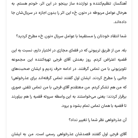
آهنگساز، تنظیم‌کننده و نوازنده ساز بینجو در این اثر، خودم هستم. به
هرحال عوامل مربوطه در «نون. خ» این اثر را بدون اجازه در سریال‌شان جا
داده‌اند.
شما انتقاد خودتان را مستقیما با عوامل سریال «نون. خ» مطرح کردید؟
بله. من از طریق تریبونی که در فضای مجازی در اختیار دارم، نسبت به این
قضیه اعتراض کردم. روز بعدش آقای فرجی تهیه‌کننده این مجموعه
تلویزیونی با من تماس گرفتند. در ادامه حرف زدیم و ایشان صحبت‌های
جالبی را مطرح کردند. ایشان اول گفتند تماس گرفته‌اند برای عذرخواهی!
که من هم تشکر کردم. من معتقدم آقای فرجی با من تماس تلفنی صوری
برقرار کردند؛ یعنی می‌خواستند به این واسطه سروته قضیه را هم بیاورند
تا قضیه با همان تماس تمام بشود و برود.
آن عذرخواهی نظر شما را تغییر نداد؟
آقای فرجی اول گفتند قصدشان عذرخواهی رسمی است. من به ایشان