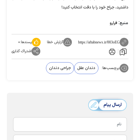
داشتید، جراح خود را با دقت انتخاب کنید!
منبع:
فرارو
گزارش خطا
پسندها:
۰
https://aftabnews.ir/003oEG
اشتراک گذاری
برچسب‌ها:
دندان عقل
جراحی دندان
ارسال پیام