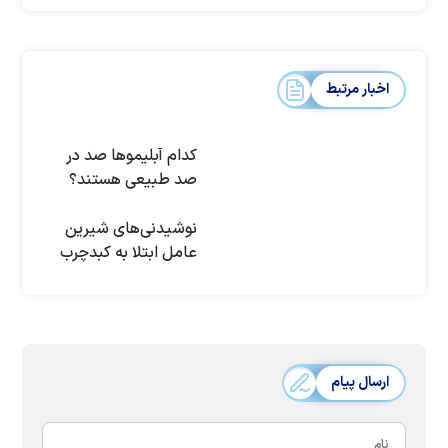
اخبار مرتبط
کدام آبلیموها صد در
صد طبیعی هستند؟
نوشیدنی‎های شیرین
عامل ابتلا به کبدچرب
ارسال پیام