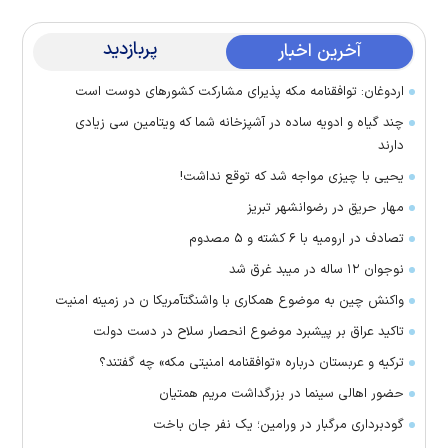
پربازدید
آخرین اخبار
اردوغان: توافقنامه مکه پذیرای مشارکت کشور‌های دوست است
چند گیاه و ادویه ساده در آشپزخانه شما که ویتامین سی زیادی
دارند
یحیی با چیزی مواجه شد که توقع نداشت!
مهار حریق در رضوانشهر تبریز
تصادف در ارومیه با ۶ کشته و ۵ مصدوم
نوجوان ۱۲ ساله در میبد غرق شد
واکنش چین به موضوع همکاری با واشنگتآمریکا ن در زمینه امنیت
تاکید عراق بر پیشبرد موضوع انحصار سلاح در دست دولت
ترکیه و عربستان درباره «توافقنامه امنیتی مکه» چه گفتند؟
حضور اهالی سینما در بزرگداشت مریم همتیان
گودبرداری مرگبار در ورامین؛ یک نفر جان باخت