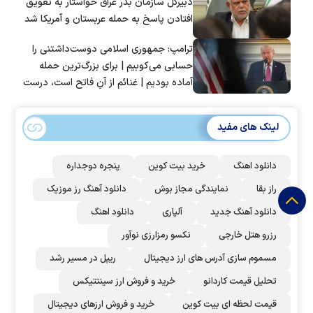
دبیرکل سازمان بدر عراق خواستار به تعویق
افتادن پاسخ به حمله عربستان و آمریکا شد
ترامپ: جمهوری اسلامی دوست‌داشتنی را
حسابی می‌کوبیم | برای بزرگ‌ترین حمله
آماده بودیم | غنائم از آنِ فاتح است، درست
است؟
لینک های مفید
دانلود اهنگ
خرید بیت کوین
پنجره دوجداره
راز بقا
نمایندگی مجاز بوش
دانلود آهنگ رز‌ موزیک
دانلود آهنگ جدید
آلپاری
دانلود اهنگ
رزرو هتل خارجی
نکسو رمزارزی نوآور
مسموم سازی آدرس های ارز دیجیتال
ریپل در مسیر رشد
تحلیل قیمت کاردانو
خرید و فروش ارز سینتتیکس
قیمت لحظه ای بیت کوین
خرید و فروش ارزهای دیجیتال