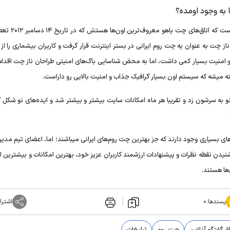
 به وجود اومده؟
چت روم محیطی برای گپ و گفتگو و همچنین تبادل اط
ز چت به عنوان یه چت روم ایرانی در بستر اینترنت قرار گرفت و کاربران بیشماری را از
امنیت بسیار کمی داشت، اما به محض شناسایی باگ‌های امنیتی طراحان ناز چت اقدام 
ته میشه که سیستم اون بسیار گرافیک جذاب و امنیت بالایی رو داراست.
نو به سرشون زد و تقریبا هر ماه امکانات سایت بیشتر و بیشتر شد و ایده‌های نو شکل 
ی بسیاری وجود دارند که جز بهترین چت روم‌های ایرانی میباشند؛ اما، اعضای تیم مدیر
ن نقطه نظرات و پیشنهادات ارزشمند کاربران عزیز خود، بهترین امکانات و بیشترین ام
‌ها هستند.
پسندها:
۰
اشترا
اق گفتگو آنلاین
چت روم
تبلیغات