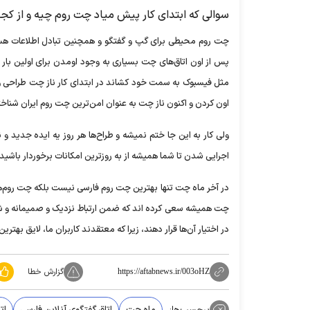
سوالی که ابتدای کار پیش میاد چت روم چیه و از کجا
پس از اون اتاق‌های چت بسیاری به وجود اومدن برای اولین بار نا
مثل فیسبوک به سمت خود کشاند در ابتدای کار ناز چت طراحی و 
اون کردن و اکنون ناز چت به عنوان امن‌ترین چت روم ایران شناخ
ولی کار به این جا ختم نمیشه و طراح‌ها هر روز یه ایده جدید و 
اجرایی شدن تا شما همیشه از به روز‌ترین امکانات برخوردار باشید
در آخر ماه چت تنها بهترین چت روم فارسی نیست بلکه چت روم‌ها
چت همیشه سعی کرده اند که ضمن ارتباط نزدیک و صمیمانه و شنید
در اختیار آن‌ها قرار دهند، زیرا که معتقدند کاربران ما، لایق بهترین
گزارش خطا
https://aftabnews.ir/003oHZ
برچسب‌ها:
ماه چت
اتاق گفتگوی آنلاین فارسی
ات