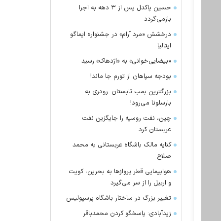
حسین پاکدل پس از ۳ دهه به اجرا
بازمی‌گردد
درخشش «مرد آرام» در جشنواره ایماگو
ایتالیا
«بیضایی‌خوانی» به «اژدهاک» رسید
بودجه سپاهان از تورم جا ماند!
بزرگترین بمب تابستان: رودری به
بارسلونا می‌رود!
چین، نفت روسیه را جایگزین نفت
عربستان کرد
کنایه مالک باشگاه عربستانی به محمد
صلاح
هواپیمایی قطر پرواز‌ها به بحرین، کویت
و اربیل را از سر می‌گیرد
تغییر بزرگ در ساختار باشگاه پرسپولیس
زیدآبادی: پاسخگو کردن محمدباقر