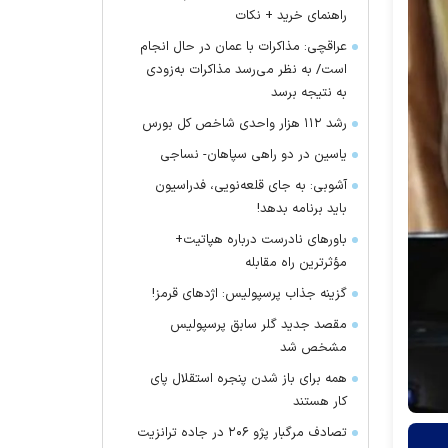
راهنمای خرید + نکات
عراقچی: مذاکرات با عمان در حال انجام
است/ به نظر می‌رسد مذاکرات به‌زودی
به نتیجه برسد
رشد ۱۱۲ هزار واحدی شاخص کل بورس
یاسین در دو راهی سپاهان- نساجی
آشوبی: به جای قلعه‌نویی، فدراسیون
باید برنامه بدهد!
باور‌های نادرست درباره هپاتیت+
مؤثرترین راه مقابله
گزینه جذاب پرسپولیس: اژد‌های قرمز!
مقصد جدید گلر سابق پرسپولیس
مشخص شد
همه برای باز شدن پنجره استقلال پای
کار هستند
تصادف مرگبار پژو ۲۰۶ در جاده ترانزیت