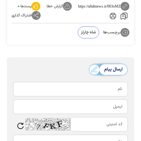
گزارش خطا
پسندها:
۰
https://aftabnews.ir/003oMZ
اشتراک گذاری
برچسب‌ها:
شاه چارلز
ارسال پیام