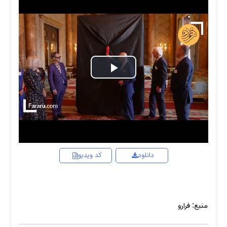
Play
Video
دانلود
کد ویدیو
منبع:
فرارو