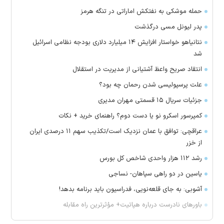
حمله موشکی به نفتکش اماراتی در تنگه هرمز
پدر لیونل مسی درگذشت
نتانیاهو خواستار افزایش ۱۴ میلیارد دلاری بودجه نظامی اسرائیل
شد
انتقاد صریح واعظ آشتیانی از مدیریت در استقلال
علت پرسپولیسی شدن رحمان چه بود؟
جزئیات سریال ۱۵ قسمتی مهران مدیری
کمپرسور اسکرو نو یا دست دوم؟ راهنمای خرید + نکات
عراقچی: توافق با عمان نزدیک است/تکذیب سهم ۱۱ درصدی ایران
از خزر
رشد ۱۱۲ هزار واحدی شاخص کل بورس
یاسین در دو راهی سپاهان- نساجی
آشوبی: به جای قلعه‌نویی، فدراسیون باید برنامه بدهد!
باور‌های نادرست درباره هپاتیت+ مؤثرترین راه مقابله