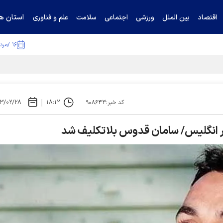
استان ها
اقتصاد
بین الملل
ورزشی
اجتماعی
سلامت
علم و فناوری
۱۶ /مرداد /۱۴۰۵
ا تکذیب کرد
۳/۰۲/۲۸
۱۸:۱۲
کد خبر:۹۰۸۶۴۳
ر انگلیس/ سامان قدوس بلاتکلیف شد