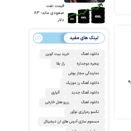
حسابی می‌کوبیم |
قیمت نفت
برای بزرگ‌ترین
صعودی ماند؛ ۸۳
حمله آماده بودیم
دلار
| غنائم از آنِ فاتح
است، درست
لینک های مفید
است؟
دانلود اهنگ
خرید بیت کوین
پنجره دوجداره
راز بقا
نمایندگی مجاز بوش
ه
دانلود آهنگ رز‌ موزیک
دانلود آهنگ جدید
آلپاری
دانلود اهنگ
رزرو هتل خارجی
نکسو رمزارزی نوآور
مسموم سازی آدرس های ارز دیجیتال