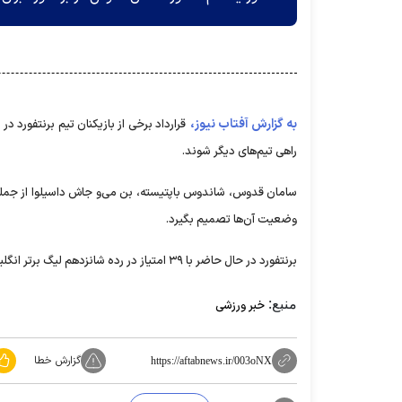
به گزارش آفتاب نیوز،
قرارداد برخی از بازیکنان تیم برنتفورد د
راهی تیم‌های دیگر شوند.
سامان قدوس، شاندوس باپتیسته، بن می‌و جاش داسیلوا از جمله باز
وضعیت آن‌ها تصمیم بگیرد.
برنتفورد در حال حاضر با ۳۹ امتیاز در رده شانزدهم لیگ برتر انگلیس جای دارد و در آخرین بازی میزبان نیوکاسل است.
منبع:
خبر ورزشی
گزارش خطا
https://aftabnews.ir/003oNX