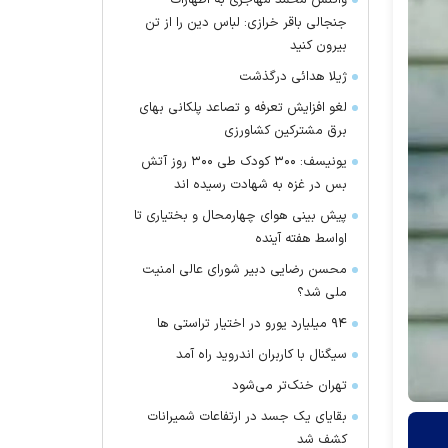
واکنش محمد مهاجری به اظهارات
جنجالی باقر خرازی: لباس دین را از تن
بیرون کنید
ژیلا هدائی درگذشت
لغو افزایش تعرفه و تصاعد پلکانی بهای
برق مشترکین کشاورزی
یونیسف: ۳۰۰ کودک طی ۳۰۰ روز آتش
بس در غزه به شهادت رسیده اند
پیش بینی هوای چهارمحال و بختیاری تا
اواسط هفته آینده
محسن رضایی دبیر شورای عالی امنیت
ملی شد؟
۹۴ میلیارد یورو در اختیار تراستی ها
سیگنال با کاربران اندروید راه آمد
تهران خنک‌تر می‌شود
بقایای یک جسد در ارتفاعات شمیرانات
کشف شد