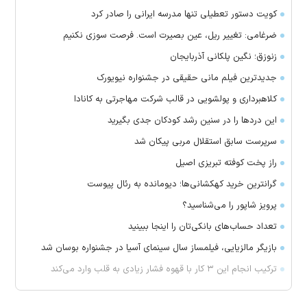
کویت دستور تعطیلی تنها مدرسه ایرانی را صادر کرد
ضرغامی: تغییر ریل، عین بصیرت است. فرصت سوزی نکنیم
زنوزق؛ نگین پلکانی آذربایجان
جدیدترین فیلم مانی حقیقی در جشنواره نیویورک
کلاهبرداری و پولشویی در قالب شرکت مهاجرتی به کانادا
این درد‌ها را در سنین رشد کودکان جدی بگیرید
سرپرست سابق استقلال مربی پیکان شد
راز پخت کوفته تبریزی اصیل
گرانترین خرید کهکشانی‌ها؛ دیومانده به رئال پیوست
پرویز شاپور را می‌شناسید؟
تعداد حساب‌های بانکی‌تان را اینجا ببینید
بازیگر مالزیایی، فیلمساز سال سینمای آسیا در جشنواره بوسان شد
ترکیب انجام این ۳ کار با قهوه فشار زیادی به قلب وارد می‌کند