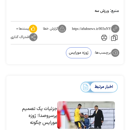
منبع:
ورزش سه
گزارش خطا
پسندها:
۰
https://aftabnews.ir/003oNY
اشتراک گذاری
برچسب‌ها:
ژوزه مورایس
اخبار مرتبط
جزئیات یک تصمیم
پرسروصدا؛ ژوزه
مورایس چگونه
مسلمان شد؟