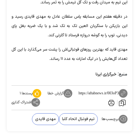
این تیم به میدان رفت و تک گل تیمش را به ثمر رساند.
در دقیقه هفتم این مسابقه پاس سلطان عادل به مهدی قایدی رسید و
این بازیکن با سنگربان العین تک به تک شد و با یک ضربه بغل پای
دیدنی، توپ را به گوشه دروازه فرستاد تا گلزنی کند.
مهدی قاید که بهترین روز‌های فوتبالی‌اش را پشت سر می‌گذارد با این گل
تعداد گل‌هایش را در لیگ امارات به عدد ۱۱ رساند.
منبع:
خبرگزاری ایرنا
گزارش خطا
پسندها:
۱
https://aftabnews.ir/003oP3
اشتراک گذاری
برچسب‌ها:
تیم فوتبال اتحاد کلبا
مهدی قایدی