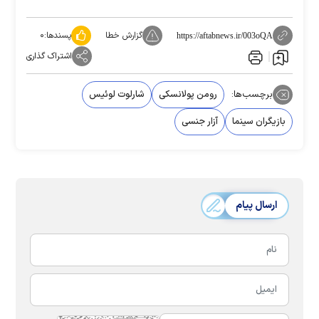
گزارش خطا
پسندها:
۰
https://aftabnews.ir/003oQA
اشتراک گذاری
برچسب‌ها:
رومن پولانسکی
شارلوت لوئیس
بازیگران سینما
آزار جنسی
ارسال پیام