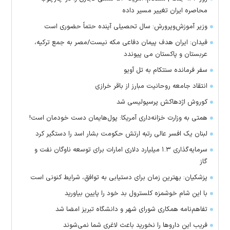
محاصره ایران تغییر مسیر داده
وزیر آموزش‌وپرورش: سال تحصیلی آینده حتماً حضوری است
فیدان: ایران هدف پیمان دفاعی مکه نیست/مصر به جمع ترکیه،
عربستان و پاکستان می پیوندد
سفر فرمانده سنتکام به تل آویو
انتقاد جامعه روحانیت مبارز از باقر خرازی
کوروش اژدهاکش پرسپولیسی شد
همتی به وزارت خزانه‌داری آمریکا: پول‌هایمان دست خودمان است!
لبنان یک افسر عالی رتبه ارتش حکومت بشار اسد را دستگیر کرد
سرمایه‌گذاری ۱.۳ میلیارد دلاری امارات برای توسعه ناوگان نفت و
گاز
پزشکیان: بهترین زمان برای دستیابی به توافق، شرایط کنونی است
با این شام خوشمزه کلسترول بد خود را پایین بیاورید
تفاهم‌نامه همکاری شورای شهر و دانشگاه تبریز امضا شد
فریب این دارو‌ها را نخورید باعث لاغری شما نمی‌شوند