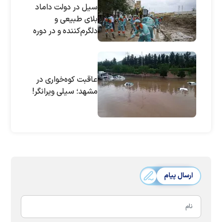
سیل در دولت داماد
بلای طبیعی و
دلگرم‌کننده و در دوره
روحانی نکبت! | ماجرای
یک "دیوار" در مشهد؟
عاقبت کوه‌خواری در
مشهد؛ سیلی ویرانگر!
ارسال پیام