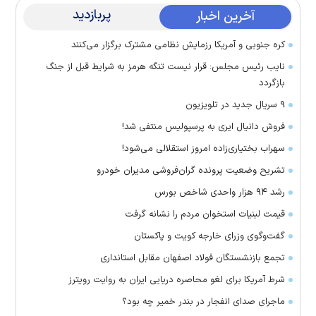
پربازدید
آخرین اخبار
کره جنوبی و آمریکا رزمایش نظامی مشترک برگزار می‌کنند
نایب رئیس مجلس: قرار نیست تنگه هرمز به شرایط قبل از جنگ
بازگردد
۹ سریال جدید در تلویزیون
فروش دانیال ایری به پرسپولیس منتفی شد!
سهراب بختیاری‌زاده امروز استقلالی می‌شود!
تشریح وضعیت پرونده گران‌فروشی مدیران خودرو
رشد ۹۴ هزار واحدی شاخص بورس
قیمت لبنیات استخوان مردم را نشانه گرفت
گفت‌وگوی وزرای خارجه کویت و پاکستان
تجمع بازنشستگان فولاد اصفهان مقابل استانداری
شرط آمریکا برای لغو محاصره دریایی ایران به روایت رویترز
ماجرای صدای انفجار در بندر خمیر چه بود؟