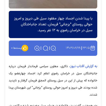
با پیدا شدن اجساد چهار مفقود سیل طی دیروز و امروز
حوالی روستای "بزجانی" فریمان، تعداد جانباختگان
سیل در خراسان رضوی به ۱۲ نفر رسید.
۱۴۰۳/۰۲/۲۸
۲۳:۱۵
پسندها:
۰
به گزارش آفتاب نیوز،
ذاکری، معاون سیاسی فرماندار فریمان درباره
جانباختگان سیل در خراسان رضوی اعلام کرد: اجساد چهارعضو یک
خانواده که پیش از این در سیل روستای المجق فریمان گرفتار و ناپدید
شده بودند طی دیروز و امروز حوالی روستای "بزجانی" این شهرستان پیدا
شدند.
وی همچنین گفت: پدر خانواده در جریان سیل مصدوم شده و اکنون در