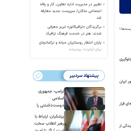
تغییر در مدیریت اداره تعاون، کار و رفاه
اجتماعی ملکان/ سرپرست جدید معارفه
شد
برگزیدگان «ترافیکاتور» تبریز معرفی
سندها:
۱
شدند؛ هنر در خدمت فرهنگ ترافیک
پایان انتظار روستاییان میانه و ترکمانچای
برای اینترنت پرسرعت
جلوگیری
پیشنهاد سردبیر
 ایران
ترامپ: جمهوری
اسلامی
 منطقه‌ای قرار
دوست‌داشتنی را
حسابی می‌کوبیم |
پزشکیان: ارتباط با
برای بزرگ‌ترین
رهبر انقلاب سخت
ندگی از
حمله آماده بودیم
است / اگر تا امروز