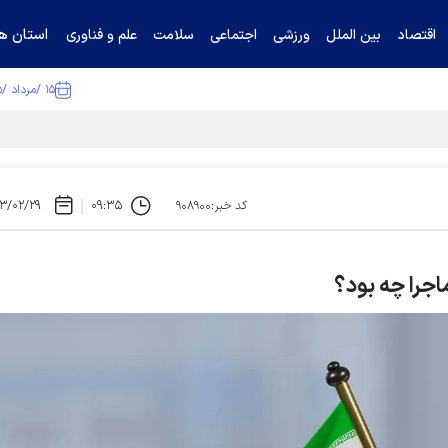
استان ها
اقتصاد
بین الملل
ورزشی
اجتماعی
سلامت
علم و فناوری
۱۵ /مرداد /۱۴۰۵
تیناف / گل‌گهر با تراکتور و سپاهان هم امتیاز شد
۳/۰۲/۲۹
۰۹:۳۵
کد خبر:۹۰۸۹۰۰
ماجرا چه بود؟