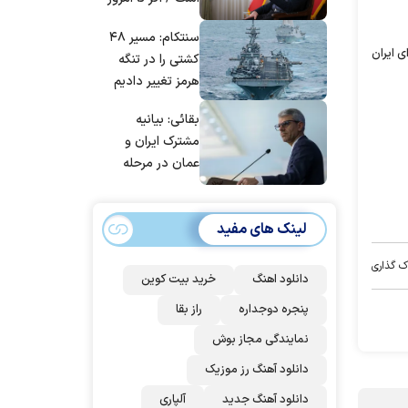
| غنائم از آنِ فاتح
مانده‌ایم، به‌خاطر
است، درست
سنتکام: مسیر ۴۸
مردم ایران است
است؟
ی ایران
کشتی را در تنگه
هرمز تغییر دادیم
بقائی: بیانیه
مشترک ایران و
عمان در مرحله
تدوین نهایی
است/ برنامه‌ای
لینک های مفید
برای سفر به قطر و
پاکستان نداریم
ک گذاری
دانلود اهنگ
خرید بیت کوین
پنجره دوجداره
راز بقا
نمایندگی مجاز بوش
دانلود آهنگ رز‌ موزیک
دانلود آهنگ جدید
آلپاری