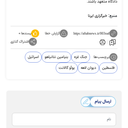
دادگاه متعهد باشند.
منبع:
خبرگزاری ایرنا
گزارش خطا
پسندها:
۰
https://aftabnews.ir/003oaf
اشتراک گذاری
برچسب‌ها:
جنگ غزه
بنیامین نتانیاهو
اسرائیل
فلسطین
دیوان لاهه
یوآو گالانت
ارسال پیام