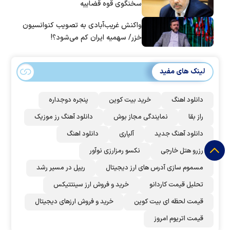
سخنگوی قوه قضاییه
واکنش غریب‌آبادی به تصویب کنوانسیون
خزر/ سهمیه ایران کم می‌شود؟!
لینک های مفید
دانلود اهنگ
خرید بیت کوین
پنجره دوجداره
راز بقا
نمایندگی مجاز بوش
دانلود آهنگ رز‌ موزیک
دانلود آهنگ جدید
آلپاری
دانلود اهنگ
رزرو هتل خارجی
نکسو رمزارزی نوآور
مسموم سازی آدرس های ارز دیجیتال
ریپل در مسیر رشد
تحلیل قیمت کاردانو
خرید و فروش ارز سینتتیکس
قیمت لحظه ای بیت کوین
خرید و فروش ارزهای دیجیتال
قیمت اتریوم امروز