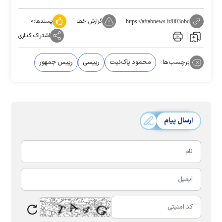
گزارش خطا
پسندها:
۰
https://aftabnews.ir/003obd
اشتراک گذاری
برچسب‌ها:
محمود پاک‌نیت
رییسی
رییس جمهور
ارسال پیام