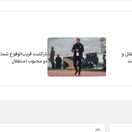
لال و
بازگشت قریب‌الوقوع شمار
د
دو محبوب استقلال