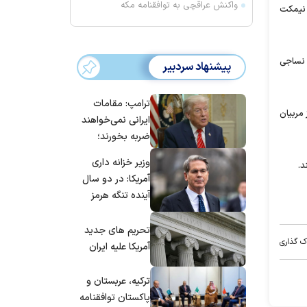
واکنش عراقچی به توافقنامه مکه
 نیمکت
 نساجی
پیشنهاد سردبیر
ترامپ: مقامات
مربیان
ایرانی نمی‌خواهند
ضربه بخورند؛
می‌خواهند به
وزیر خزانه داری
د.
توافق برسند
آمریکا: در دو سال
آینده تنگه هرمز
بی‌اهمیت خواهد
شد
تحریم های جدید
ک گذاری
آمریکا علیه ایران
ترکیه، عربستان و
پاکستان توافقنامه