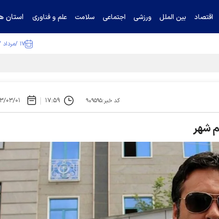
استان ها
اقتصاد
بین الملل
ورزشی
اجتماعی
سلامت
علم و فناوری
۱۷ /مرداد /۱۴۰۵
ا تکذیب کرد
۳/۰۳/۰۱
۱۷:۵۹
کد خبر:۹۰۹۵۹۵
م شهر