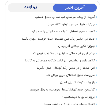
پربازدید
آخرین اخبار
آمریکا: از پرتاب موشکی کره شمالی مطلع هستیم
جزئیات طرح مجلس درباره تنگه هرمز
کویت دستور تعطیلی تنها مدرسه ایرانی را صادر کرد
ضرغامی: تغییر ریل، عین بصیرت است. فرصت سوزی نکنیم
زنوزق؛ نگین پلکانی آذربایجان
جدیدترین فیلم مانی حقیقی در جشنواره نیویورک
کلاهبرداری و پولشویی در قالب شرکت مهاجرتی به کانادا
این درد‌ها را در سنین رشد کودکان جدی بگیرید
سرپرست سابق استقلال مربی پیکان شد
راز پخت کوفته تبریزی اصیل
گرانترین خرید کهکشانی‌ها؛ دیومانده به رئال پیوست
پرویز شاپور را می‌شناسید؟
تعداد حساب‌های بانکی‌تان را اینجا ببینید