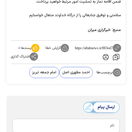
ضمن اقامه نماز به تمشیت امور مرتبط خواهید پرداخت.
سلامتی و توفیق جنابعالی را از درگاه خداوند متعال خواستارم.
منبع:
خبرگزاری میزان
گزارش خطا
پسندها:
۰
https://aftabnews.ir/003od7
اشتراک گذاری
برچسب‌ها:
احمد مطهری اصل
امام جمعه تبریز
ارسال پیام