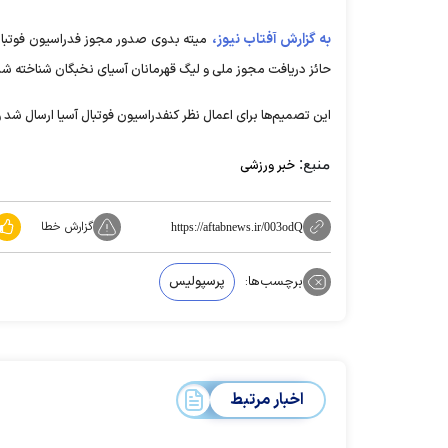
به گزارش آفتاب نیوز،
میته بدوی صدور مجوز فدراسیون فوتبال، 
حائز دریافت مجوز ملی و لیگ قهرمانان آسیای نخبگان شناخته شد
این تصمیم‌ها برای اعمال نظر کنفدراسیون فوتبال آسیا ارسال شد 
منبع:
خبر ورزشی
گزارش خطا
https://aftabnews.ir/003odQ
برچسب‌ها:
پرسپولیس
اخبار مرتبط