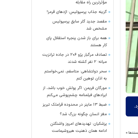
مؤثرترین راه مقابله
گزینه جذاب پرسپولیس: اژد‌های قرمز!
مقصد جدید گلر سابق پرسپولیس
مشخص شد
همه برای باز شدن پنجره استقلال پای
کار هستند
تصادف مرگبار پژو ۲۰۶ در جاده ترانزیت
میانه؛ ۲ نفر کشته شدند
سحر دولتشاهی: متاسفم، نمی‌خواستم
به اذان توهین کنم
مورگان فریمن: اگر پولش خوب باشد، از
ایراد‌های فیلمنامه چشم‌پوشی می‌کنم
ضبط ۱۳ ماینر در محدوده قراملک تبریز
مغز انسان چگونه بزرگ شد؟
پزشکیان: تهدید‌های امروز واشنگتن
ادامه همان ذهنیت هیروشیماست
سندها:
۰