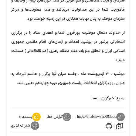
سازمان و ایجاد هماهنگی و هم افزایی در همه حوزه‌های پیام از وظایف و
مأموریت شما در این مسئولیت می‌باشد و همه معاونت‌ها و مراکز
سازمان موظف به بذل نهایت همکاری در این زمینه خواهند بود.
از خداوند متعال موفقیت روزافزون شما و اعضای ستاد را در برگزاری
انتخاباتی پرشور در پیشبرد اهداف و آرمان‌های نظام مقدس جمهوری
اسلامی ایران و تحقق منویات مقام معظم رهبری (مدظله‌العالی) مسئلت
دارم.»
دوشنبه ـ ۳۱ ازدیبهشت ماه ـ جلسه سران قوا برگزار و هشتم تیرماه به
عنوان روز برگزاری انتخابات ریاست جمهوری دوره چهاردهم تعیین شد.
منبع:
خبرگزاری ایسنا
گزارش خطا
پسندها:
۰
https://aftabnews.ir/003odo
اشتراک گذاری