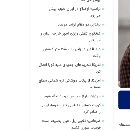
پیش می‌آمد
ترامپ: اوضاع در ایران خوب پیش
می‌رود
برکناری دو مقام ارشد موساد
گفتگوی تلفنی وزرای امور خارجه ایران و
موریتانی
دید افقی در زابل به ۲۵۰۰ متر کاهش
یافت
آمریکا تحریم‌های جدیدی علیه کوبا اعمال
کرد
آمریکا: از پرتاب موشکی کره شمالی مطلع
هستیم
جزئیات طرح مجلس درباره تنگه هرمز
کویت دستور تعطیلی تنها مدرسه ایرانی
را صادر کرد
ضرغامی: تغییر ریل، عین بصیرت است.
سندها:
۰
فرصت سوزی نکنیم