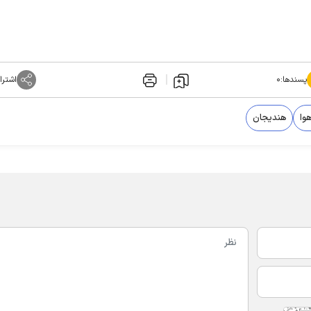
پسندها:
۰
اشترا
وا
هندیجان