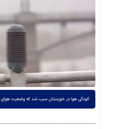
آلودگی هوا در خوزستان سبب شد که وضعیت هوای هن