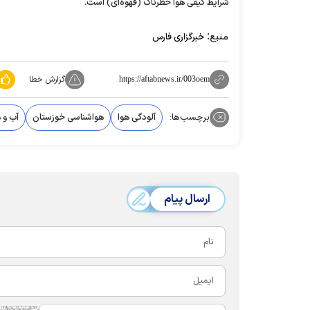
شرایط کیفی هوا خطرناک (قهوه‌ای) است.
منبع:
خبرگزاری فارس
گزارش خطا
https://aftabnews.ir/003oem
برچسب‌ها:
آلودگی هوا
هواشناسی خوزستان
آب و ه
ارسال پیام