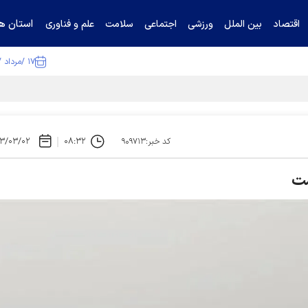
استان ها
اقتصاد
بین الملل
ورزشی
اجتماعی
سلامت
علم و فناوری
۱۷ /مرداد /۱۴۰۵
ا تکذیب کرد
۳/۰۳/۰۲
۰۸:۳۲
کد خبر:۹۰۹۷۱۳
ست