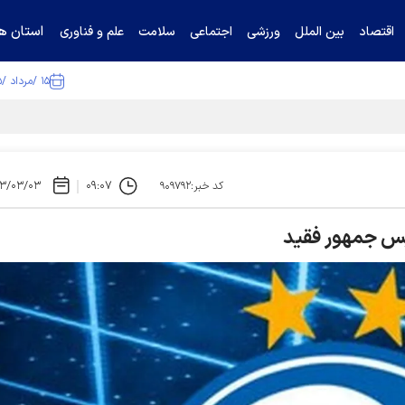
استان ها
اقتصاد
بین الملل
ورزشی
اجتماعی
سلامت
علم و فناوری
۱۵ /مرداد /۱۴۰۵
تیناف / گل‌گهر با تراکتور و سپاهان هم امتیاز شد
۳/۰۳/۰۳
۰۹:۰۷
کد خبر:۹۰۹۷۹۲
یس جمهور فقید