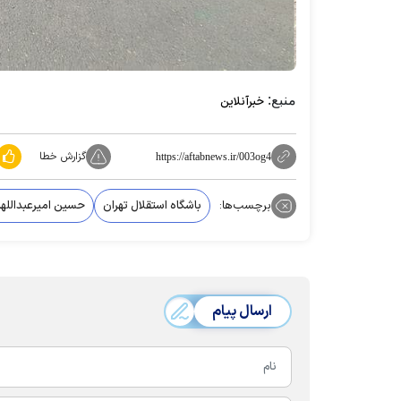
منبع:
خبرآنلاین
گزارش خطا
https://aftabnews.ir/003og4
برچسب‌ها:
باشگاه استقلال تهران
حسین امیرعبداللهی
ارسال پیام