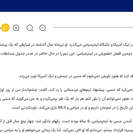
پ
لیگ آمریکا و باشگاه اینترمیامی می‌گذرد. او تیرماه سال گذشته در شرایطی که یک پیشن
تان داشت، راهی لیگ MLS آمریکا شد و در دومین فصل حضورش در اینترمیامی، این تیم را در حال حاضر در صدر جدول مسابق
راف کرد که هنوز باورش نمی‌شود که مسی در تیمش و لیگ آمریکا توپ می‌زند.
SmartL با اشاره به اینکه باور نمی‌کرد که مسی، پیشنهاد تیم‌های عربستانی را رد کند، گفت: چشم‌انداز من از روز
هنوز نمی‌توانم آن را باور کنم. هر بار که یک نفر برمی‌گردد و به من می‌گوید که مسی را
ن داریم و او در میامی و MLS بازی می‌کند، باورنکردنی است.
فوق‌ستاره انگلیسی فوتبال دنیا در این گفتگو عنوان کرد که پروسه آمدن مسی به اینترمیامی، ۵ ساله بوده است. بکهام یادآور شد: چهار پنج سا
ت قرارداد ببندم، می‌دانم که او الان نمی‌آید، اما یک زمانی می‌خواهم او را به میامی بیا