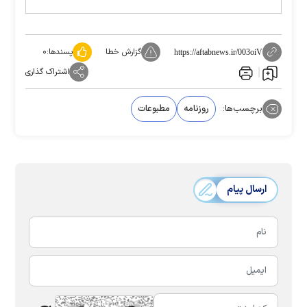
گزارش خطا
پسندها:
۰
https://aftabnews.ir/003oiV
اشتراک گذاری
برچسب‌ها:
روزنامه
مطبوعات
ارسال پیام