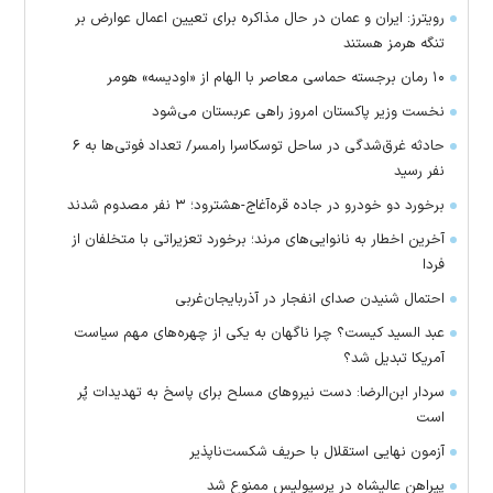
رویترز: ایران و عمان در حال مذاکره برای تعیین اعمال عوارض بر
تنگه هرمز هستند
۱۰ رمان برجسته حماسی معاصر با الهام از «اودیسه» هومر
نخست وزیر پاکستان امروز راهی عربستان می‌شود
حادثه غرق‌شدگی در ساحل توسکاسرا رامسر/ تعداد فوتی‌ها به ۶
نفر رسید
برخورد دو خودرو در جاده قره‌آغاج-هشترود؛ ۳ نفر مصدوم شدند
آخرین اخطار به نانوایی‌های مرند؛ برخورد تعزیراتی با متخلفان از
فردا
احتمال شنیدن صدای انفجار در آذربایجان‌غربی
عبد السید کیست؟ چرا ناگهان به یکی از چهره‌های مهم سیاست
آمریکا تبدیل شد؟
سردار ابن‌الرضا: دست نیرو‌های مسلح برای پاسخ به تهدیدات پُر
است
آزمون نهایی استقلال با حریف شکست‌ناپذیر
پیراهن عالیشاه در پرسپولیس ممنوع شد