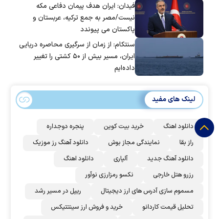
فیدان: ایران هدف پیمان دفاعی مکه
نیست/مصر به جمع ترکیه، عربستان و
پاکستان می پیوندد
سنتکام: از زمان از سرگیری محاصره دریایی
ایران، مسیر بیش از ۵۰ کشتی را تغییر
داده‌ایم
لینک های مفید
دانلود اهنگ
خرید بیت کوین
پنجره دوجداره
راز بقا
نمایندگی مجاز بوش
دانلود آهنگ رز‌ موزیک
دانلود آهنگ جدید
آلپاری
دانلود اهنگ
رزرو هتل خارجی
نکسو رمزارزی نوآور
مسموم سازی آدرس های ارز دیجیتال
ریپل در مسیر رشد
تحلیل قیمت کاردانو
خرید و فروش ارز سینتتیکس